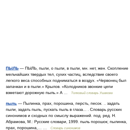
ПЫЛЬ
— ПЫЛЬ, пыли, о пыли, в пыли, мн. нет, жен. Скопление
мельчайших твердых тел, сухих частиц, вследствие своего
легкого веса способных подниматься в воздух. «Червонец был
запачкан и в пыли.» Крылов. «Колодников звонкие цепи
взметают дорожную пыль.» А …
Толковый словарь Ушакова
пыль
— Пылинка, прах, порошина, персть, песок. .. задать
пыли, задать пыль, пускать пыль в глаза... . Словарь русских
синонимов и сходных по смыслу выражений. под. ред. Н.
Абрамова, М.: Русские словари, 1999. пыль порошок; пылинка,
прах, порошина,… …
Словарь синонимов