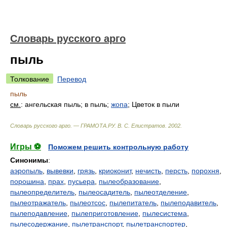
Словарь русского арго
пыль
Толкование
Перевод
пыль
см.
: ангельская пыль; в пыль;
жопа
; Цветок в пыли
Словарь русского арго. — ГРАМОТА.РУ
.
В. С. Елистратов
.
2002
.
Игры ⚽
Поможем решить контрольную работу
Синонимы
:
аэропыль
,
вывевки
,
грязь
,
криоконит
,
нечисть
,
персть
,
порохня
,
порошина
,
прах
,
пусьера
,
пылеобразование
,
пылеопределитель
,
пылеосадитель
,
пылеотделение
,
пылеотражатель
,
пылеотсос
,
пылепитатель
,
пылеподавитель
,
пылеподавление
,
пылеприготовление
,
пылесистема
,
пылесодержание
,
пылетранспорт
,
пылетранспортер
,