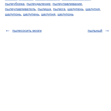
пылеуборка
,
пылеудаление
,
пылеулавливание
,
пылеулавливатель
,
пылища
,
пылюга
,
шалупень
,
шалупня
,
шалупонь
,
шелупень
,
шелупня
,
шелупонь
пылесосить мозги
пыльный